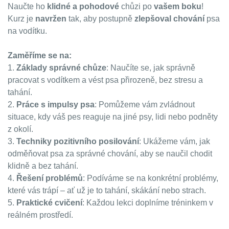
Naučte ho
klidné a pohodové
chůzi po
vašem boku
!
Kurz je
navržen
tak, aby postupně
zlepšoval chování
psa
na vodítku.
Zaměříme se na:
1.
Základy správné chůze
: Naučíte se, jak správně
pracovat s vodítkem a vést psa přirozeně, bez stresu a
tahání.
2.
Práce s impulsy psa
: Pomůžeme vám zvládnout
situace, kdy váš pes reaguje na jiné psy, lidi nebo podněty
z okolí.
3.
Techniky pozitivního posilování
: Ukážeme vám, jak
odměňovat psa za správné chování, aby se naučil chodit
klidně a bez tahání.
4.
Řešení problémů
: Podíváme se na konkrétní problémy,
které vás trápí – ať už je to tahání, skákání nebo strach.
5.
Praktické cvičení
: Každou lekci doplníme tréninkem v
reálném prostředí.