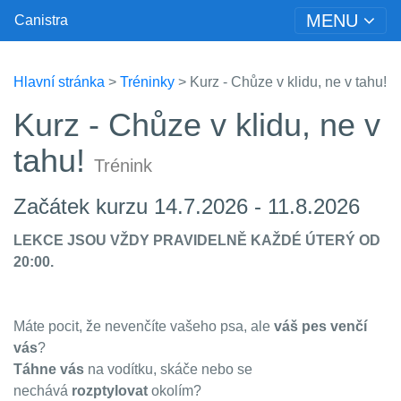
MENU
Canistra
Hlavní stránka
>
Tréninky
> Kurz - Chůze v klidu, ne v tahu!
Kurz - Chůze v klidu, ne v
tahu!
Trénink
Začátek kurzu 14.7.2026 - 11.8.2026
LEKCE JSOU VŽDY PRAVIDELNĚ KAŽDÉ ÚTERÝ OD
20:00.
Máte pocit, že nevenčíte vašeho psa, ale
váš pes venčí
vás
?
Táhne vás
na vodítku, skáče nebo se
nechává
rozptylovat
okolím?