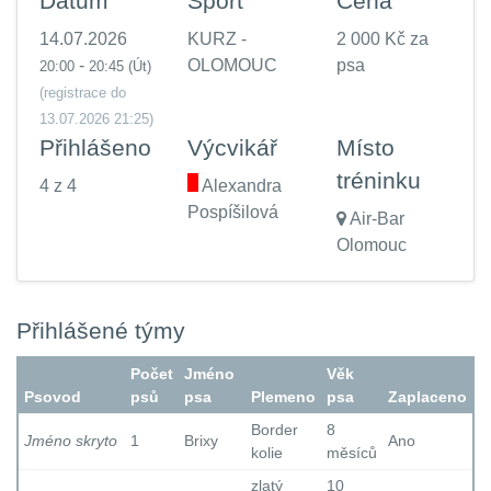
Datum
Sport
Cena
14.07.2026
KURZ -
2 000 Kč za
-
OLOMOUC
psa
20:00
20:45
(Út)
(registrace do
13.07.2026 21:25)
Přihlášeno
Výcvikář
Místo
tréninku
4 z 4
.
Alexandra
Pospíšilová
Air-Bar
Olomouc
Přihlášené týmy
Počet
Jméno
Věk
Psovod
psů
psa
Plemeno
psa
Zaplaceno
Border
8
Jméno skryto
1
Brixy
Ano
kolie
měsíců
zlatý
10