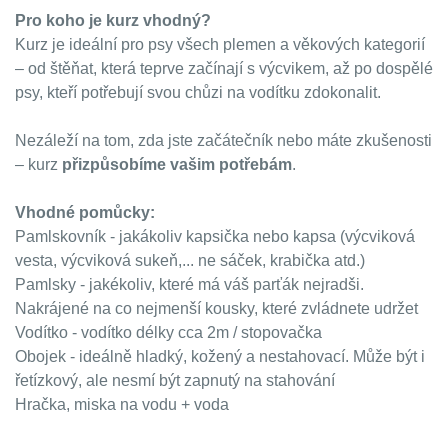
Pro koho je kurz vhodný?
Kurz je ideální pro psy všech plemen a věkových kategorií
– od štěňat, která teprve začínají s výcvikem, až po dospělé
psy, kteří potřebují svou chůzi na vodítku zdokonalit.
Nezáleží na tom, zda jste začátečník nebo máte zkušenosti
– kurz
přizpůsobíme vašim potřebám
.
Vhodné pomůcky:
Pamlskovník - jakákoliv kapsička nebo kapsa (výcviková
vesta, výcviková sukeň,... ne sáček, krabička atd.)
Pamlsky - jakékoliv, které má váš parťák nejradši.
Nakrájené na co nejmenší kousky, které zvládnete udržet
Vodítko - vodítko délky cca 2m / stopovačka
Obojek - ideálně hladký, kožený a nestahovací. Může být i
řetízkový, ale nesmí být zapnutý na stahování
Hračka, miska na vodu + voda