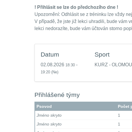
! Přihlásit se lze do předchozího dne !
Upozornění: Odhlásit se z tréninku lze vždy n
V případě, že jste již lekci uhradili, bude vá
lekci nedorazíte, bude vám účtován storno popl
Datum
Sport
02.08.2026
-
KURZ - OLOMO
18:30
19:20
(Ne)
Přihlášené týmy
Psovod
Počet 
Jméno skryto
1
Jméno skryto
1