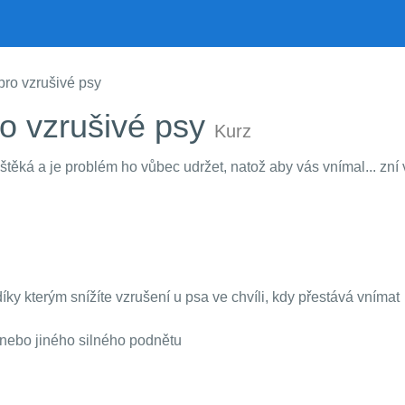
pro vzrušivé psy
ro vzrušivé psy
Kurz
 štěká a je problém ho vůbec udržet, natož aby vás vnímal... z
ky kterým snížíte vzrušení u psa ve chvíli, kdy přestává vnímat
 nebo jiného silného podnětu