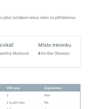
odin před začátkem lekce nebo na přihlášenou
cvikář
Místo tréninku
rolína Murínová
Air-Bar Olomouc
Věk psa
Zaplaceno
2
Ano
2 a půl roku
Ne