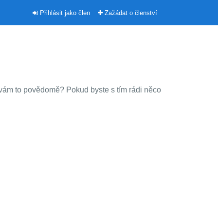
Přihlásit jako člen
Zažádat o členství
ní vám to povědomě? Pokud byste s tím rádi něco