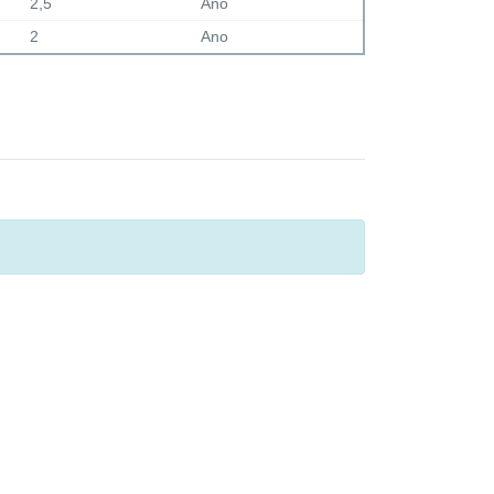
2,5
Ano
2
Ano