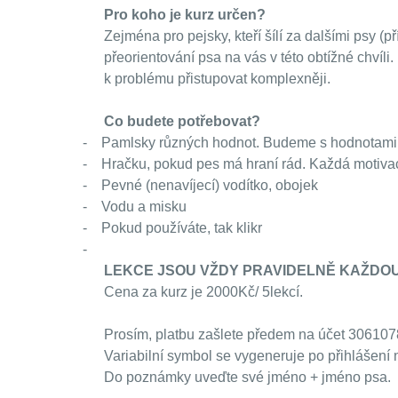
Pro koho je kurz určen?
Zejména pro pejsky, kteří šílí za dalšími psy (p
přeorientování psa na vás v této obtížné chvíli
k problému přistupovat komplexněji.
Co budete potřebovat?
-
Pamlsky různých hodnot. Budeme s hodnotami p
-
Hračku, pokud pes má hraní rád. Každá motiva
-
Pevné (nenavíjecí) vodítko, obojek
-
Vodu a misku
-
Pokud používáte, tak klikr
-
LEKCE JSOU VŽDY PRAVIDELNĚ KAŽDOU N
Cena za kurz je 2000Kč/ 5lekcí.
Prosím, platbu zašlete předem na účet 30610
Variabilní symbol se vygeneruje po přihlášení n
Do poznámky uveďte své jméno + jméno psa.