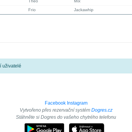
Theo
Mix
Frio
Jackawhip
 uživatelé
Facebook
Instagram
Vytvořeno přes rezervační systém
Dogres.cz
Stáhněte si Dogres do vašeho chytrého telefonu