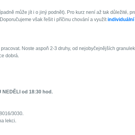
řípadně může jít i o jiný podnět). Pro kurz není až tak důležité,
. Doporučujeme však řešit i příčinu chování a využít
individuální
racovat. Noste aspoň 2-3 druhy, od nejobyčejnějších granulek 
ce dobrá.
EDĚLI od 18:30 hod.
78016/3030.
a lekci.