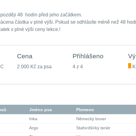
ejpozději 48 hodin před jeho začátkem.
m vrácena částka v plné výši. Pokud se odhlásíte méně než 48 h
atek v plné výši ceny lekce.!
Cena
Přihlášeno
Vý
UC
2 000 Kč za psa
4 z 4
.
Ka
psů
Jméno psa
Plemeno
Inka
Německý boxer
Argo
Stafordšírký teriér