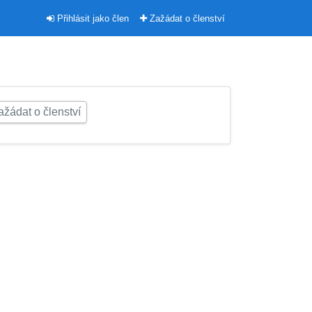
Přihlásit jako člen
Zažádat o členství
žádat o členství