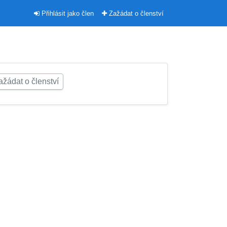
Přihlásit jako člen
Zažádat o členství
žádat o členství