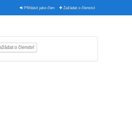
Přihlásit jako člen
Zažádat o členství
žádat o členství