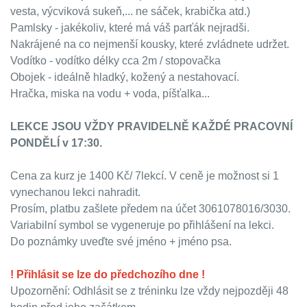
vesta, výcviková sukeň,... ne sáček, krabička atd.)
Pamlsky - jakékoliv, které má váš parťák nejradši.
Nakrájené na co nejmenší kousky, které zvládnete udržet.
Vodítko - vodítko délky cca 2m / stopovačka
Obojek - ideálně hladký, kožený a nestahovací.
Hračka, miska na vodu + voda, píšťalka...
LEKCE JSOU VŽDY PRAVIDELNĚ KAŽDÉ PRACOVNÍ
PONDĚLÍ v 17:30.
Cena za kurz je 1400 Kč/ 7lekcí. V ceně je možnost si 1
vynechanou lekci nahradit.
Prosím, platbu zašlete předem na účet 3061078016/3030.
Variabilní symbol se vygeneruje po přihlášení na lekci.
Do poznámky uveďte své jméno + jméno psa.
! Přihlásit se lze do předchozího dne !
Upozornění: Odhlásit se z tréninku lze vždy nejpozději 48