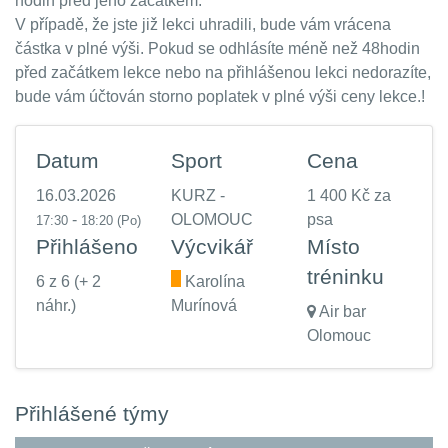
hodin před jeho začátkem.
V případě, že jste již lekci uhradili, bude vám vrácena
částka v plné výši. Pokud se odhlásíte méně než 48hodin
před začátkem lekce nebo na přihlášenou lekci nedorazíte,
bude vám účtován storno poplatek v plné výši ceny lekce.!
Datum
Sport
Cena
16.03.2026
KURZ -
1 400 Kč za
-
OLOMOUC
psa
17:30
18:20
(Po)
Přihlášeno
Výcvikář
Místo
tréninku
6 z 6 (+ 2
.
Karolína
náhr.)
Murínová
Air bar
Olomouc
Přihlášené týmy