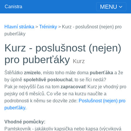
MENU
Canistra
Hlavní stránka
>
Tréninky
> Kurz - poslušnost (nejen) pro
puberťáky
Kurz - poslušnost (nejen)
pro puberťáky
Kurz
Štěňátko
zmizelo
, místo toho máte doma
puberťáka
a že
by úplně
spolehlivě poslouchal
, to se říci nedá?
Pak je nejvyšší čas na tom
zapracovat
! Kurz je vhodný pro
pejsky od 6 měsíců. Co vše se na kurzu naučíte a
podrobnosti k němu se dozvíte zde:
Poslušnost (nejen) pro
puberťáky.
Vhodné pomůcky:
Pamlskovník - jakákoliv kapsička nebo kapsa (výcviková