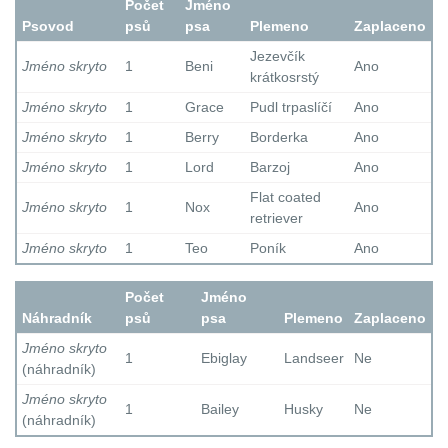
Počet
Jméno
Psovod
psů
psa
Plemeno
Zaplaceno
Jezevčík
Jméno skryto
1
Beni
Ano
krátkosrstý
Jméno skryto
1
Grace
Pudl trpaslíčí
Ano
Jméno skryto
1
Berry
Borderka
Ano
Jméno skryto
1
Lord
Barzoj
Ano
Flat coated
Jméno skryto
1
Nox
Ano
retriever
Jméno skryto
1
Teo
Poník
Ano
Počet
Jméno
Náhradník
psů
psa
Plemeno
Zaplaceno
Jméno skryto
1
Ebiglay
Landseer
Ne
(náhradník)
Jméno skryto
1
Bailey
Husky
Ne
(náhradník)